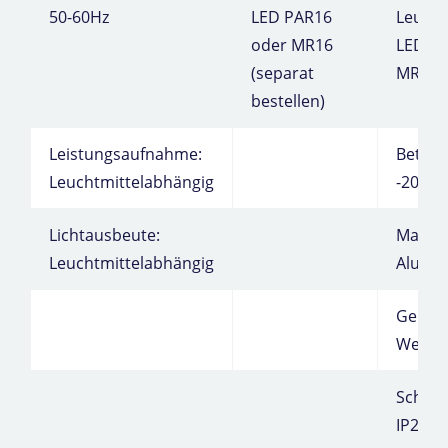
50-60Hz
LED PAR16
Leucht
oder MR16
LED P
(separat
MR16
bestellen)
Leistungsaufnahme:
Betrie
Leuchtmittelabhängig
-20°C 
Lichtausbeute:
Materia
Leuchtmittelabhängig
Alumi
Gehäus
Weiß
Schutz
IP20/2