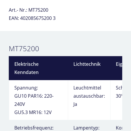
Art.- Nr.: MT75200
EAN: 402085675200 3
MT75200
Elektrische
Lichttechnik
Eigens
Kenndaten
Spannung:
Leuchtmittel
Schwe
GU10 PAR16: 220-
austauschbar:
30°
240V
Ja
GU5.3 MR16: 12V
Betriebsfrequenz:
Lampentyp:
Kompa