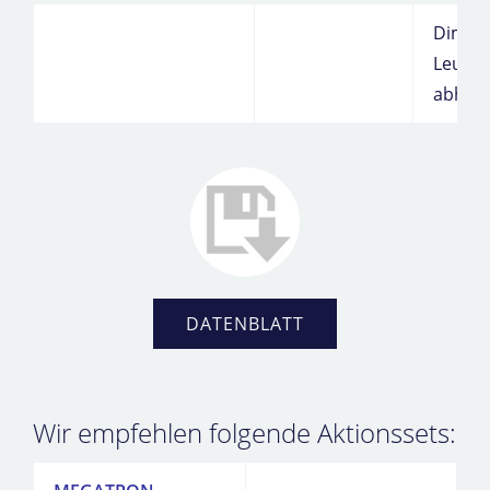
Dimmb
Leucht
abhän
DATENBLATT
Wir empfehlen folgende Aktionssets: