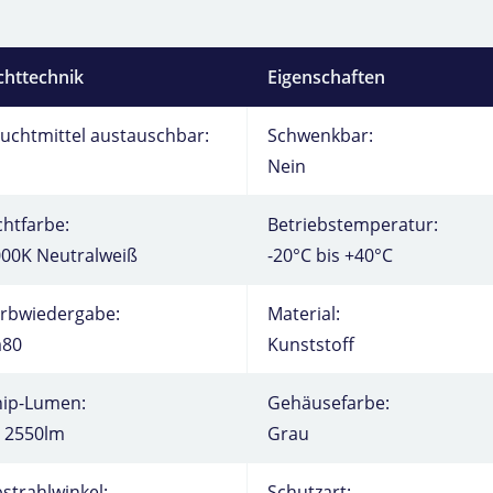
chttechnik
Eigenschaften
uchtmittel austauschbar:
Schwenkbar:
Nein
chtfarbe:
Betriebstemperatur:
00K Neutralweiß
-20°C bis +40°C
rbwiedergabe:
Material:
a80
Kunststoff
hip-Lumen:
Gehäusefarbe:
 2550lm
Grau
strahlwinkel:
Schutzart: