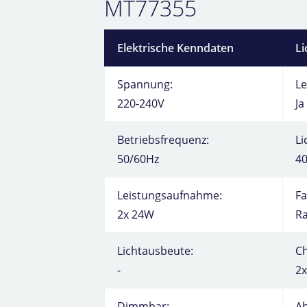
MT77355
Elektrische Kenndaten
Li
Spannung:
Le
220-240V
Ja
Betriebsfrequenz:
Li
50/60Hz
40
Leistungsaufnahme:
Fa
2x 24W
R
Lichtausbeute:
C
-
2x
Dimmbar:
Ab