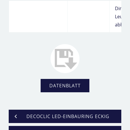
Dimmb
Leucht
abhän
DATENBLATT
DECOCLIC LED-EINBAURING ECKIG