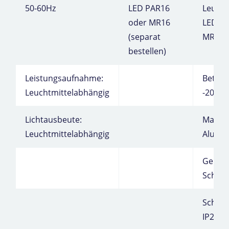
50-60Hz
LED PAR16
Leucht
oder MR16
LED P
(separat
MR16
bestellen)
Leistungsaufnahme:
Betrie
Leuchtmittelabhängig
-20°C 
Lichtausbeute:
Materia
Leuchtmittelabhängig
Alumi
Gehäus
Schwa
Schutz
IP20