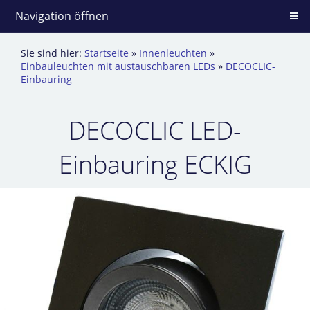
Navigation öffnen
Sie sind hier:
Startseite
»
Innenleuchten
»
Einbauleuchten mit austauschbaren LEDs
»
DECOCLIC-
Einbauring
DECOCLIC LED-
Einbauring ECKIG