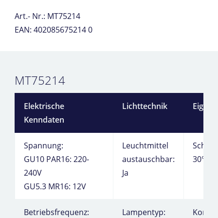
Art.- Nr.: MT75214
EAN: 402085675214 0
MT75214
Elektrische
Lichttechnik
Eigens
Kenndaten
Spannung:
Leuchtmittel
Schwe
GU10 PAR16: 220-
austauschbar:
30°
240V
Ja
GU5.3 MR16: 12V
Betriebsfrequenz:
Lampentyp:
Kompa